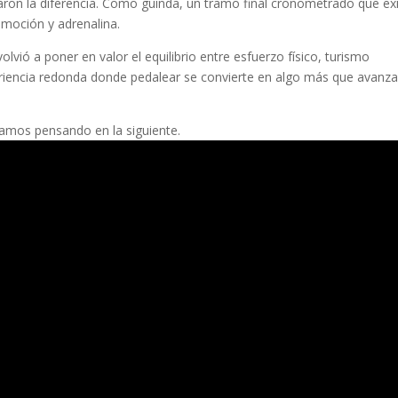
ron la diferencia. Como guinda, un tramo final cronometrado que ex
 emoción y adrenalina.
lvió a poner en valor el equilibrio entre esfuerzo físico, turismo
periencia redonda donde pedalear se convierte en algo más que avanza
tamos pensando en la siguiente.