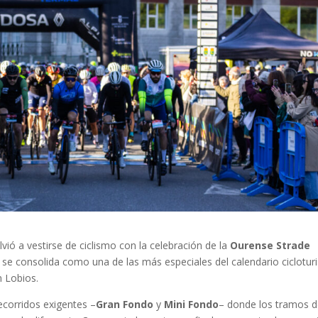
lvió a vestirse de ciclismo con la celebración de la
Ourense Strade
n, se consolida como una de las más especiales del calendario cicloturi
n Lobios.
corridos exigentes –
Gran Fondo
y
Mini Fondo
– donde los tramos 