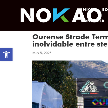
INICIO
EQ
CONTACTA
Ourense Strade Term
inolvidable entre st
Abrir barra de herramientas
May 5, 2025