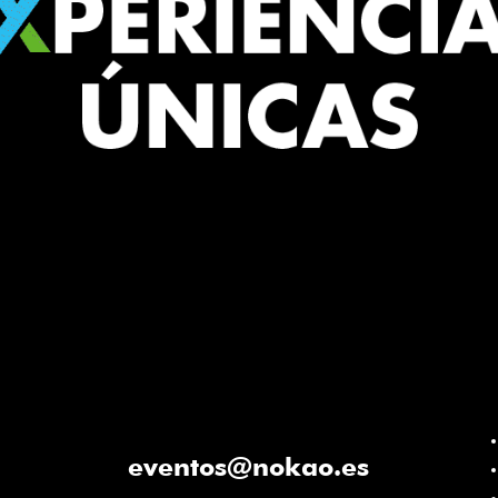
rketing y Comunicación. Desde
As
por toda la península!
eventos@nokao.es